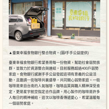
▲
臺東幸福食物銀行整合物資。(圖
/
手手公益提供)
臺東幸福食物銀行希望善用每一份物資，幫助社會弱勢族
群，並致力於資源整合與連結，目前服務超過400戶弱勢
家庭。食物銀行感謝手手公益發起這項有意義的公益活
動，且邀請一街咖啡共襄盛舉，共同關心弱勢家庭。一街
咖啡是來自台南的人氣咖啡，咖啡品質與職人精神深受肯
定，更是星宇航空指定合作品牌。用心製作的咖啡是許多
人每日的精神補給，這次以咖啡香傳遞愛心，希望溫暖每
一個弱勢家庭。