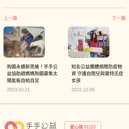
上一篇
下一篇
狗園永續新思維！手手公
知名公益團體捐贈防疫物
益協助趙媽媽狗園募集太
資 守護自閉兒與雷特氏症
陽能板自給自足
女孩
2023.02.21
2022.12.08
愛心碼 01123