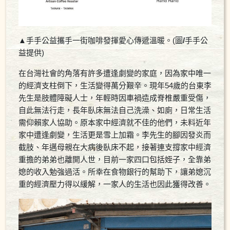
▲
手手公益攜手一街咖啡發揮愛心傳遞溫暖。(圖
/
手手公
益提供)
在台灣社會的角落有許多遭逢劇變的家庭，因為家中唯一
的經濟支柱倒下，生活變得萬分艱辛。現年54歲的台東李
先生是肢體障礙人士，年輕時因車禍造成脊椎嚴重受傷，
自此無法行走，長年臥床無法自己洗澡、如廁，日常生活
需仰賴家人協助。原本家中經濟就不佳的他們，未料近年
家中遭逢劇變，生活更是雪上加霜。李先生的腳因發炎而
截肢、年邁母親在大病後臥床不起，接著連支撐家中經濟
重擔的弟弟也離開人世，目前一家四口包括姪子，全靠弟
媳的收入勉強過活。所幸在食物銀行的幫助下，讓弟媳沉
重的經濟壓力得以緩解，一家人的生活也因此獲得改善。