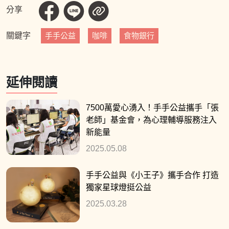
分享
關鍵字
手手公益
咖啡
食物銀行
延伸閱讀
7500萬愛心湧入！手手公益攜手「張
老師」基金會，為心理輔導服務注入
新能量
2025.05.08
手手公益與《小王子》攜手合作 打造
獨家星球燈挺公益
2025.03.28