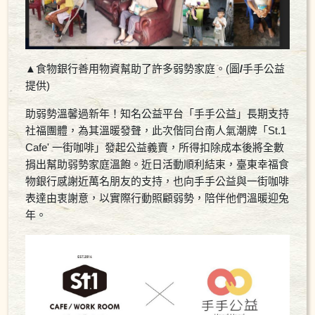
▲
食物銀行善用物資幫助了許多弱勢家庭。(圖
/
手手公益
提供)
助弱勢溫馨過新年！知名公益平台「手手公益」長期支持
社福團體，為其溫暖發聲，此次偕同台南人氣潮牌「St.1
Cafe' 一街咖啡」發起公益義賣，所得扣除成本後將全數
捐出幫助弱勢家庭溫飽。近日活動順利結束，臺東幸福食
物銀行感謝近萬名朋友的支持，也向手手公益與一街咖啡
表達由衷謝意，以實際行動照顧弱勢，陪伴他們溫暖迎兔
年。