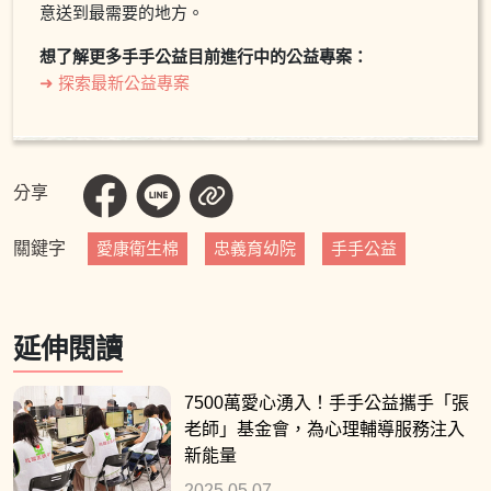
意送到最需要的地方。
想了解更多手手公益目前進行中的公益專案：
➜ 探索最新公益專案
分享
關鍵字
愛康衛生棉
忠義育幼院
手手公益
延伸閱讀
7500萬愛心湧入！手手公益攜手「張
老師」基金會，為心理輔導服務注入
新能量
2025.05.07