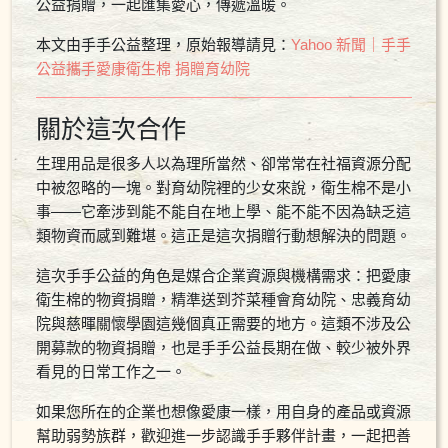
公益捐贈，一起匯集愛心，傳遞溫暖。
本文由手手公益整理，原始報導請見：
Yahoo 新聞｜手手
公益攜手愛康衛生棉 捐贈育幼院
關於這次合作
生理用品是很多人以為理所當然、卻常常在社福資源分配
中被忽略的一塊。對育幼院裡的少女來說，衛生棉不是小
事——它牽涉到能不能自在地上學、能不能不因為缺乏這
類物資而感到難堪。這正是這次捐贈行動想解決的問題。
這次手手公益的角色是媒合企業資源與機構需求：把愛康
衛生棉的物資捐贈，精準送到芥菜種會育幼院、忠義育幼
院與慈暉關懷學園這幾個真正需要的地方。這類不涉及公
開募款的物資捐贈，也是手手公益長期在做、較少被外界
看見的日常工作之一。
如果您所在的企業也想像愛康一樣，用自身的產品或資源
幫助弱勢族群，歡迎進一步認識手手夥伴計畫，一起把善