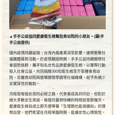
▲手手公益協同愛康衛生棉幫助育幼院的小朋友。(圖/手
手公益提供)
國內疫情持續延燒，台灣內需產業深受影響，連帶衝擊社
福團體募款活動。於疫情艱困時期，手手公益持續關懷社
會弱勢族群，攜手知名女性品牌愛康衛生棉，以實際行動
投入社會公益，共同捐贈300包衛生棉至芥菜種會育幼
院、忠義育幼院與慈暉關懷學園等社福機構，給予失親少
女實質性的幫助。
月經是每個女孩的必經之路，代表著成長的印記，但對於
絕大多數女生來說，每個月最想快轉的時間就是那幾天。
愛康衛生棉自成立那天便帶著「生理期也能很繽紛」的理
想出發，他們希望在月經來臨時期，能讓女性心情愉悅，