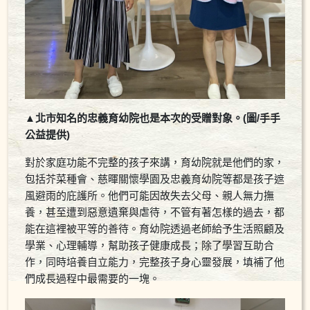
▲北市知名的忠義育幼院也是本次的受贈對象。(圖/手手
公益提供)
對於家庭功能不完整的孩子來講，育幼院就是他們的家，
包括芥菜種會、慈暉關懷學園及忠義育幼院等都是孩子遮
風避雨的庇護所。他們可能因故失去父母、親人無力撫
養，甚至遭到惡意遺棄與虐待，不管有著怎樣的過去，都
能在這裡被平等的善待。育幼院透過老師給予生活照顧及
學業、心理輔導，幫助孩子健康成長；除了學習互助合
作，同時培養自立能力，完整孩子身心靈發展，填補了他
們成長過程中最需要的一塊。