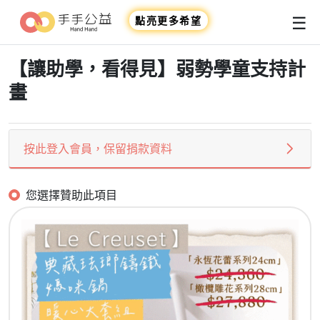
☰
點亮更多希望
【讓助學，看得見】弱勢學童支持計
畫
按此登入會員，保留捐款資料
您選擇贊助此項目