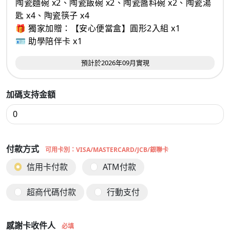
陶瓷麵碗 x2、陶瓷飯碗 x2、陶瓷醬料碗 x2、陶瓷湯
匙 x4、陶瓷筷子 x4
🎁 獨家加贈：【安心便當盒】圓形2入組 x1
🪪 助學陪伴卡 x1
預計於2026年09月實現
加碼支持金額
付款方式
可用卡別：VISA/MASTERCARD/JCB/銀聯卡
信用卡付款
ATM付款
超商代碼付款
行動支付
感謝卡收件人
必填