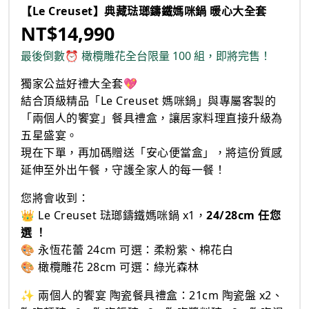
【Le Creuset】典藏琺瑯鑄鐵媽咪鍋 暖心大全套
NT$14,990
最後倒數⏰ 橄欖雕花全台限量 100 組，即將完售！
獨家公益好禮大全套💖
結合頂級精品「Le Creuset 媽咪鍋」與專屬客製的
「兩個人的饗宴」餐具禮盒，讓居家料理直接升級為
五星盛宴。
現在下單，再加碼贈送「安心便當盒」，將這份質感
延伸至外出午餐，守護全家人的每一餐！
您將會收到：
👑 Le Creuset 琺瑯鑄鐵媽咪鍋 x1，
24/28cm 任您
選 ！
🎨 永恆花蕾 24cm 可選：柔粉紫、棉花白
🎨 橄欖雕花 28cm 可選：綠光森林
✨ 兩個人的饗宴 陶瓷餐具禮盒：21cm 陶瓷盤 x2、