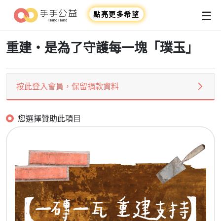
☰
點亮更多希望
重建・是為了守護每一塊「璞玉」
按此登入會員，保留捐款資料
您選擇贊助此項目