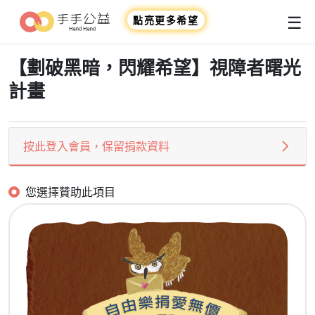
☰
點亮更多希望
【劃破黑暗，閃耀希望】視障者曙光
計畫
按此登入會員，保留捐款資料
您選擇贊助此項目