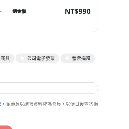
NT$
990
=
總金額
機載具
公司電子發票
發票捐贈
款
，並願意以結帳資料成為會員，以便日後查詢捐