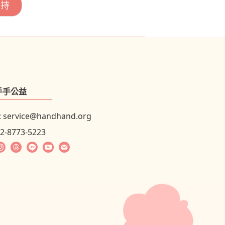
手手公益
:
service@handhand.org
02-8773-5223