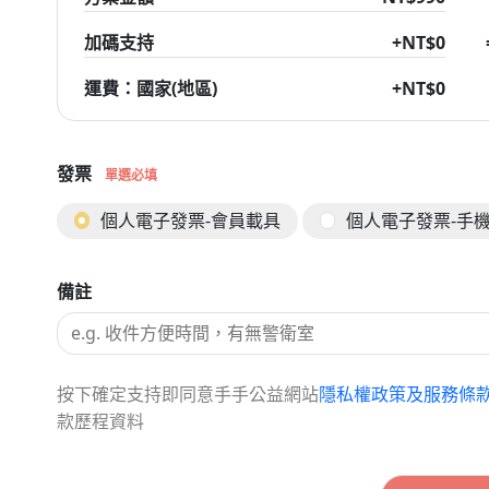
加碼支持
+NT$
0
運費：國家(地區)
+NT$
0
發票
單選必填
個人電子發票-會員載具
個人電子發票-手
備註
按下確定支持即同意手手公益網站
隱私權政策及服務條
款歷程資料