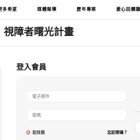
更多希望
媒體報導
歷年專案
愛心回饋
】視障者曙光計畫
登入會員
記住我
忘記密碼？