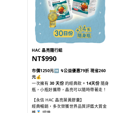
HAC 晶亮隨行組
NT$990
市價1250元➡ ↯公益優惠79折 現省260
元💰
一次擁有
30 天份
的經典款 +
14天份
隨身
瓶，小瓶好攜帶，晶亮可以隨時帶著走！
【永信 HAC 晶亮葉黃膠囊】
經典暢銷，多次榮獲世界品質評鑑大賞金
獎🏅 認證