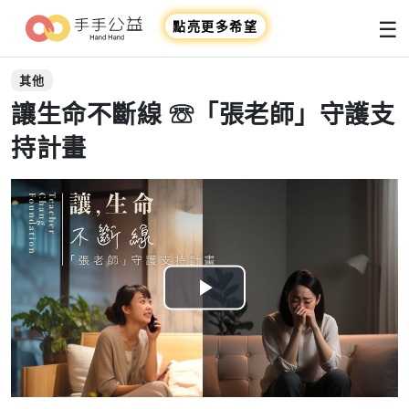
☰
點亮更多希望
其他
讓生命不斷線 ☏「張老師」守護支
持計畫
Play
Video