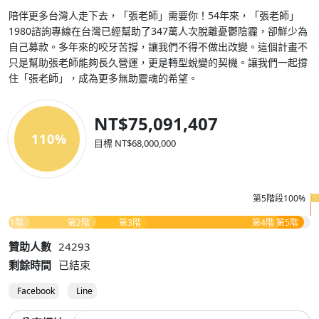
陪伴更多台灣人走下去，「張老師」需要你！54年來，「張老師」
1980諮詢專線在台灣已經幫助了347萬人次脫離憂鬱陰霾，卻鮮少為
自己募款。多年來的咬牙苦撐，讓我們不得不做出改變。這個計畫不
只是幫助張老師能夠長久營運，更是轉型蛻變的契機。讓我們一起撐
住「張老師」，成為更多無助靈魂的希望。
NT$75,091,407
110%
目標 NT$68,000,000
第5階段100%
第1階
第2階
第3階
第4階
第5階
贊助人數
24293
剩餘時間
已結束
Facebook
Line