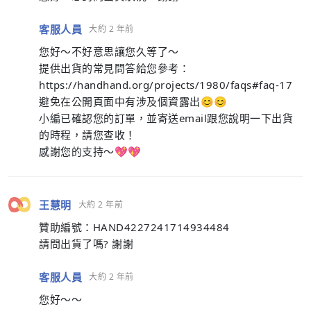
客服人員
大約 2 年前
您好～不好意思讓您久等了～
提供出貨的常見問答給您參考：
https://handhand.org/projects/1980/faqs#faq-17
避免在公開頁面中有涉及個資露出😊😊
小編已確認您的訂單，並寄送email跟您說明一下出貨
的時程，請您查收！
感謝您的支持～💖💖
王慧明
大約 2 年前
贊助編號：HAND4227241714934484
請問出貨了嗎? 謝謝
客服人員
大約 2 年前
您好～～