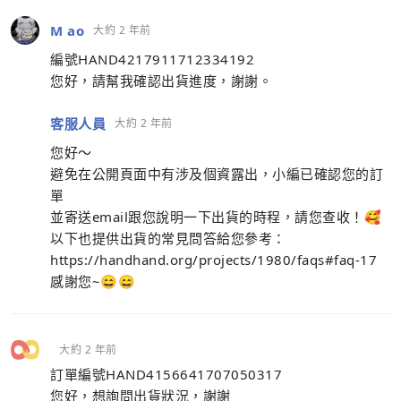
M ao
大約 2 年前
編號HAND4217911712334192
您好，請幫我確認出貨進度，謝謝。
客服人員
大約 2 年前
您好～
避免在公開頁面中有涉及個資露出，小編已確認您的訂
單
並寄送email跟您說明一下出貨的時程，請您查收！🥰
以下也提供出貨的常見問答給您參考：
https://handhand.org/projects/1980/faqs#faq-17
感謝您~😄😄
大約 2 年前
訂單編號HAND4156641707050317
您好，想詢問出貨狀況，謝謝