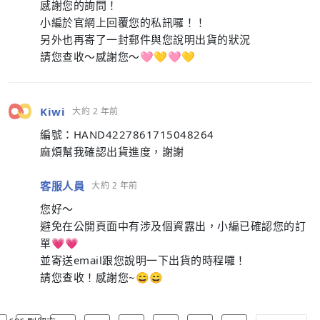
感謝您的詢問！
小編於官網上回覆您的私訊囉！！
另外也再寄了一封郵件與您說明出貨的狀況
請您查收～感謝您～🩷💛🩷💛
Kiwi
大約 2 年前
編號：HAND4227861715048264
麻煩幫我確認出貨進度，謝謝
客服人員
大約 2 年前
您好～
避免在公開頁面中有涉及個資露出，小編已確認您的訂
單💗💗
並寄送email跟您說明一下出貨的時程囉！
請您查收！感謝您~😄😄