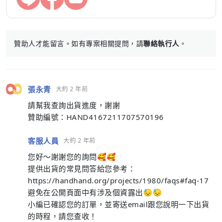
贊助人才能留言。如有專案相關提問，請
聯絡執行人
。
張永青
大約 2 年前
請幫我查詢出貨進度，謝謝
贊助編號：HAND4167211707570196
客服人員
大約 2 年前
您好～謝謝您的詢問🥰🥰
提供出貨的常見問答給您參考：
https://handhand.org/projects/1980/faqs#faq-17
避免在公開頁面中有涉及個資露出😓😓
小編已確認您的訂單，並寄送email跟您說明一下出貨
的時程，請您查收！