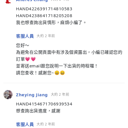
HAND4226391714810583
HAND4238641718205208
我也想查詢出貨情形，麻煩小編了。
客服人員
大約 2 年前
您好～
為避免在公開頁面中有涉及個資露出，小編已確認您的
訂單💗💗
並寄送email跟您說明一下出貨的時程囉！
請您查收！感謝您~😄😄
Zheying Jiang
大約 2 年前
HAND4154671706939534
想查詢出貨進度，感謝
客服人員
大約 2 年前