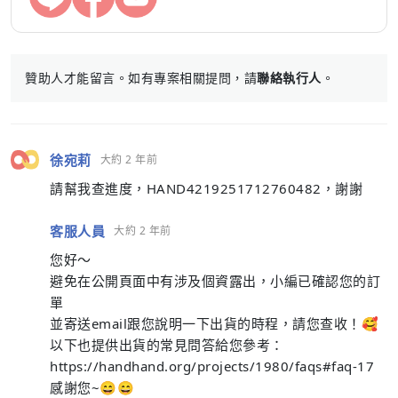
贊助人才能留言。如有專案相關提問，請
聯絡執行人
。
徐宛莉
大約 2 年前
請幫我查進度，HAND4219251712760482，謝謝
客服人員
大約 2 年前
您好～
避免在公開頁面中有涉及個資露出，小編已確認您的訂
單
並寄送email跟您說明一下出貨的時程，請您查收！🥰
以下也提供出貨的常見問答給您參考：
https://handhand.org/projects/1980/faqs#faq-17
感謝您~😄😄