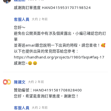
感謝詢訂單進度 HAND4159531707198524
客服人員
大約 2 年前
您好～
避免在公開頁面中有涉及個資露出，小編已確認您的訂
單
並寄送email跟您說明一下出貨的時程，請您查收！🥰
以下也提供出貨的常見問答給您參考：
https://handhand.org/projects/1980/faqs#faq-17
感謝您~😄😄
陳建文
大約 2 年前
贊助編號：HAND4191581708828400
您好，希望能查詢訂單進度，謝謝您！
客服人員
大約 2 年前