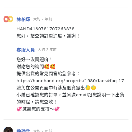
林柏輝
大約 2 年前
HAND4160781707263838
您好，想查詢訂單進度，謝謝！
客服人員
大約 2 年前
您好～沒問題唷！
謝謝您的詢問🥰🥰
提供出貨的常見問答給您參考：
https://handhand.org/projects/1980/faqs#faq-17
避免在公開頁面中有涉及個資露出😓😓
小編已確認您的訂單，並寄送email跟您說明一下出貨
的時程，請您查收！
💞感謝您的支持～💞
魏劭丞
大約 2 年前