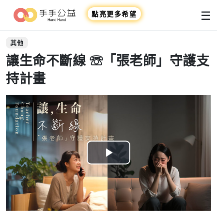
☰
點亮更多希望
其他
讓生命不斷線 ☏「張老師」守護支
持計畫
Play
Video