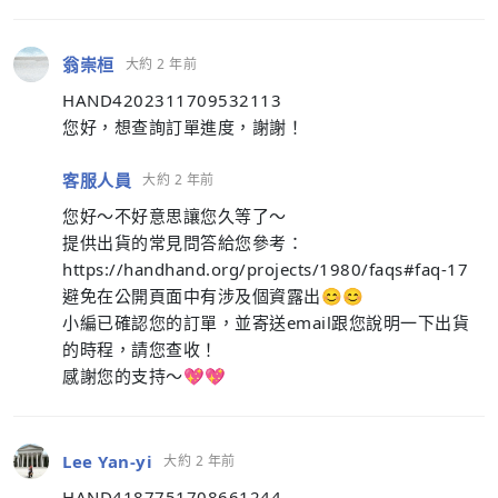
翁崇桓
大約 2 年前
HAND4202311709532113
您好，想查詢訂單進度，謝謝！
客服人員
大約 2 年前
您好～不好意思讓您久等了～
提供出貨的常見問答給您參考：
https://handhand.org/projects/1980/faqs#faq-17
避免在公開頁面中有涉及個資露出😊😊
小編已確認您的訂單，並寄送email跟您說明一下出貨
的時程，請您查收！
感謝您的支持～💖💖
Lee Yan-yi
大約 2 年前
HAND4187751708661244