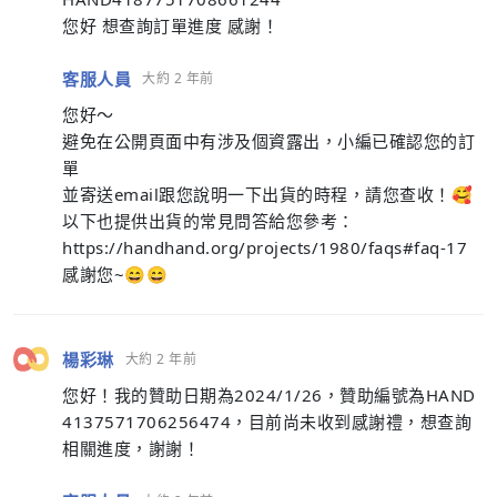
您好 想查詢訂單進度 感謝！
客服人員
大約 2 年前
您好～
避免在公開頁面中有涉及個資露出，小編已確認您的訂
單
並寄送email跟您說明一下出貨的時程，請您查收！🥰
以下也提供出貨的常見問答給您參考：
https://handhand.org/projects/1980/faqs#faq-17
感謝您~😄😄
楊彩琳
大約 2 年前
您好！我的贊助日期為2024/1/26，贊助編號為HAND
4137571706256474，目前尚未收到感謝禮，想查詢
相關進度，謝謝！