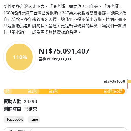
陪伴更多台灣人走下去，「張老師」需要你！54年來，「張老師」
1980諮詢專線在台灣已經幫助了347萬人次脫離憂鬱陰霾，卻鮮少為
自己募款。多年來的咬牙苦撐，讓我們不得不做出改變。這個計畫不
只是幫助張老師能夠長久營運，更是轉型蛻變的契機。讓我們一起撐
住「張老師」，成為更多無助靈魂的希望。
NT$75,091,407
110%
目標 NT$68,000,000
第5階段100%
第1階
第2階
第3階
第4階
第5階
贊助人數
24293
剩餘時間
已結束
Facebook
Line