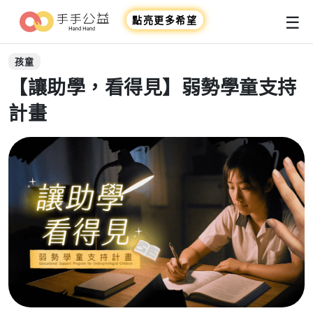
☰
點亮更多希望
孩童
【讓助學，看得見】弱勢學童支持
計畫