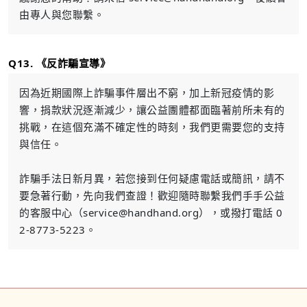
由專人與您聯繫。
Q13. 《反詐騙宣導》
因為近期國際上詐騙事件層出不窮，加上新冠疫情的影
響，捐款狀況逐漸減少，讓公益團體都面臨著前所未有的
挑戰，在這個充滿不確定性的時刻，我們更需要您的支持
與信任。
詐騙手法日新月異，若您接到任何疑慮電話或簡訊，請不
要急著行動，先向我們查證！歡迎隨時聯繫我們手手公益
的客服中心（
service@handhand.org
），或撥打電話 0
2-8773-5223。