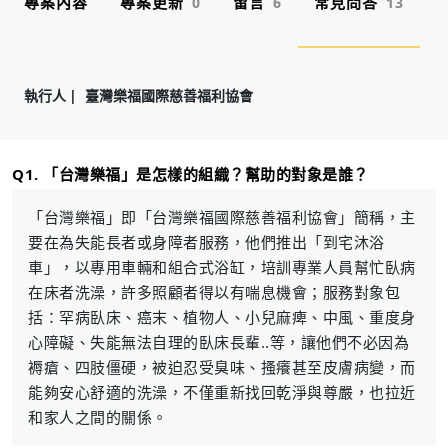
專案內容
專案更新
留言
常見問答
0
6
13
執行人
臺灣樂福國際慈善福利協會
Q1. 「台灣樂福」是怎樣的組織？幫助的對象是誰？
「台灣樂福」即「台灣樂福國際慈善福利協會」簡稱，主
要在為失能長者或身障者服務，他們推出「到宅沐浴
車」，以專用車輛和組合式浴缸，培訓專業人員幫忙臥病
在床者洗澡，許多照顧者得以有喘息機會；服務對象包
括：罕病臥床、癌末、植物人、小兒麻痺、中風、重度身
心障礙、失能無法自理的臥床長輩..等，讓他們不必因為
褥瘡、四肢僵硬，被迫忍受臭味、搔癢甚至皮膚病變，而
能夠安心舒適的洗澡，不僅重新找回乾淨與尊嚴，也拉近
和家人之間的關係。