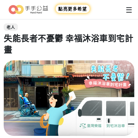
☰
點亮更多希望
老人
失能長者不憂鬱 幸福沐浴車到宅計
畫