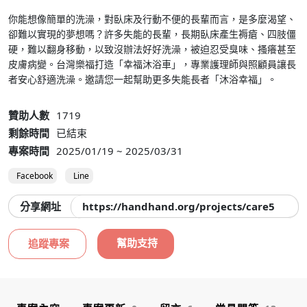
你能想像簡單的洗澡，對臥床及行動不便的長輩而言，是多麼渴望、
卻難以實現的夢想嗎？許多失能的長輩，長期臥床產生褥瘡、四肢僵
硬，難以翻身移動，以致沒辦法好好洗澡，被迫忍受臭味、搔癢甚至
皮膚病變。台灣樂福打造「幸福沐浴車」，專業護理師與照顧員讓長
者安心舒適洗澡。邀請您一起幫助更多失能長者「沐浴幸福」。
贊助人數
1719
剩餘時間
已結束
專案時間
2025/01/19 ~ 2025/03/31
Facebook
Line
分享網址
https://handhand.org/projects/care520
幫助支持
追蹤專案