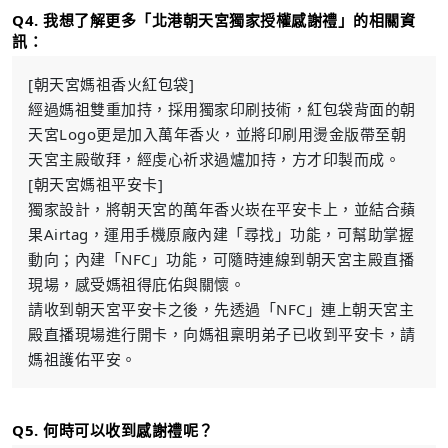
Q4. 我想了解更多「北港朝天宮獨家授權感謝禮」的相關資
訊：
[朝天宮媽祖香火紅包袋]
經過媽祖雙重加持，採用獨家印刷技術，紅包袋背面的朝
天宮Logo更是加入萬年香火，並將印刷用燙金版帶至朝
天宮主殿敬拜，經虔心祈求過爐加持，方才印製而成。
[朝天宮媽祖平安卡]
獨家設計，將朝天宮的萬年香火崁在平安卡上，並結合蘋
果Airtag，運用手機原廠內建「尋找」功能，可幫助掌握
動向；內建「NFC」功能，可隨時連線到朝天宮主殿直播
現場，感受媽祖得庇佑與關懷。
請收到朝天宮平安卡之後，先透過「NFC」連上朝天宮主
殿直播現場進行開卡，向媽祖稟明弟子已收到平安卡，請
媽祖護佑平安。
Q5. 何時可以收到感謝禮呢？