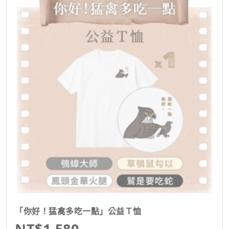
「你好！猛禽多吃一點」公益Ｔ恤
NT$1,580