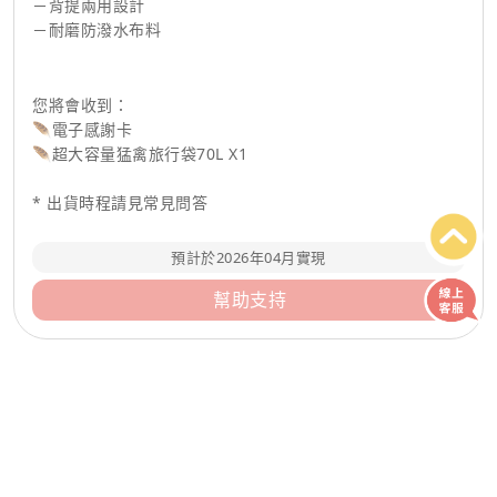
－背提兩用設計
－耐磨防潑水布料
您將會收到：
🪶電子感謝卡
🪶超大容量猛禽旅行袋70L X1
* 出貨時程請見常見問答
預計於2026年04月實現
幫助支持