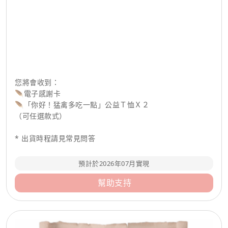
您將會收到：
🪶電子感謝卡
🪶「你好！猛禽多吃一點」公益Ｔ恤Ｘ２
（可任選款式）
* 出貨時程請見常見問答
預計於2026年07月實現
幫助支持