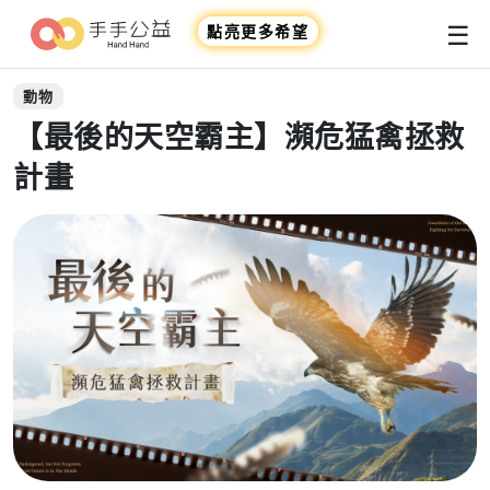
☰
點亮更多希望
動物
【最後的天空霸主】瀕危猛禽拯救
計畫