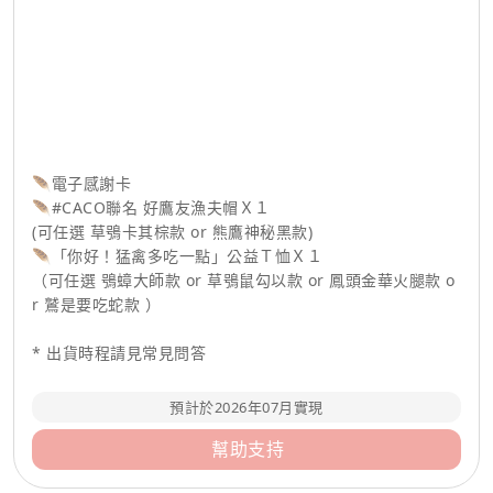
🪶電子感謝卡
🪶#CACO聯名 好鷹友漁夫帽Ｘ１
(可任選 草鴞卡其棕款 or 熊鷹神秘黑款)
🪶「你好！猛禽多吃一點」公益Ｔ恤Ｘ１
（可任選 鴞蟑大師款 or 草鴞鼠勾以款 or 鳳頭金華火腿款 o
r 鷲是要吃蛇款 ）
* 出貨時程請見常見問答
預計於2026年07月實現
幫助支持