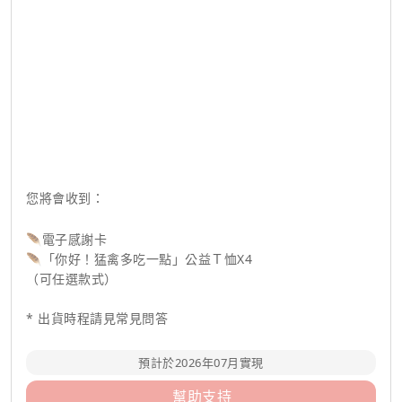
您將會收到：
🪶電子感謝卡
🪶「你好！猛禽多吃一點」公益Ｔ恤X4
（可任選款式）
* 出貨時程請見常見問答
預計於2026年07月實現
幫助支持