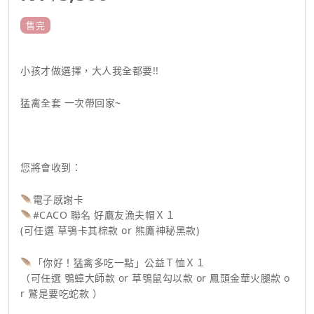
售完
小孩才做選擇，大人我全都要!!
猛禽全套 一次帶回家~
您將會收到：
🪶電子感謝卡
🪶#CACO 聯名 好鷹友漁夫帽Ｘ１
(可任選 草鴞卡其棕款 or 熊鷹神秘黑款)
🪶「你好！猛禽多吃一點」公益Ｔ恤Ｘ１
（可任選 鴞蟑大師款 or 草鴞鼠勾以款 or 鳳頭金華火腿款 o
r 鷲是要吃蛇款 ）