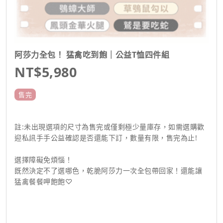
阿莎力全包！ 猛禽吃到飽｜公益T恤四件組
NT$5,980
售完
註:未出現選項的尺寸為售完或僅剩極少量庫存，如需選購歡
迎私訊手手公益確認是否還能下訂，數量有限，售完為止!
選擇障礙免煩惱！
既然決定不了選哪色，乾脆阿莎力一次全包帶回家！還能讓
猛禽餐餐呷飽飽♡