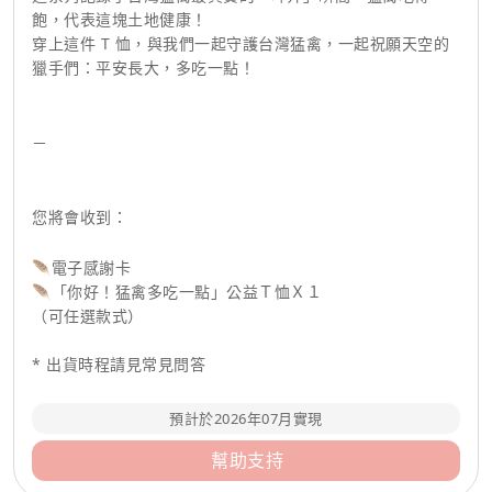
飽，代表這塊土地健康！
穿上這件 T 恤，與我們一起守護台灣猛禽，一起祝願天空的
獵手們：平安長大，多吃一點！
－
您將會收到：
🪶電子感謝卡
🪶「你好！猛禽多吃一點」公益Ｔ恤Ｘ１
（可任選款式）
* 出貨時程請見常見問答
預計於2026年07月實現
幫助支持