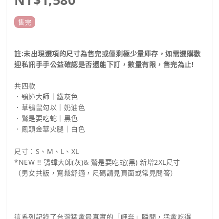
售完
註:未出現選項的尺寸為售完或僅剩極少量庫存，如需選購歡
迎私訊手手公益確認是否還能下訂，數量有限，售完為止!
共四款
．鴞蟑大師｜鐵灰色
．草鴞鼠勾以｜奶油色
．鷲是要吃蛇｜黑色
．鳳頭金華火腿｜白色
尺寸：S、M、L、XL
*NEW !! 鴞蟑大師(灰)& 鷲是要吃蛇(黑) 新增2XL尺寸
（男女共版，寬鬆舒適，尺碼請見頁面或常見問答）
這系列記錄了台灣猛禽最真實的「呷奔」瞬間，猛禽吃得