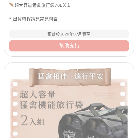
🪶超大容量猛禽旅行袋70LＸ１
* 出貨時程請見常見問答
預計於2026年07月實現
幫助支持