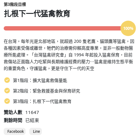
第3階段目標
扎根下一代猛禽教育
100%
在台灣，每年光是北部地區，就超過 200 隻老鷹、貓頭鷹等猛禽，因
各種因素受傷或離世，牠們的治療需仰賴高度專業，並非一般動物醫
療所能處理。「台灣猛禽研究會」自 1994 年起投入猛禽保育，目前
救傷站正面臨人力吃緊與長期維護經費的壓力⋯猛禽是維持生態平衡
的重要角色，守護猛禽，更是守住下一代的天空
第1階段：擴大猛禽救傷量能
第2階段：緊急救援基金與保育研究
第3階段：扎根下一代猛禽教育
贊助人數
11647
剩餘時間
已結束
Facebook
Line