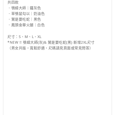
共四款
．鴞蟑大師｜鐵灰色
．草鴞鼠勾以｜奶油色
．鷲是要吃蛇｜黑色
．鳳頭金華火腿｜白色
尺寸：S、M、L、XL
*NEW !! 鴞蟑大師(灰)& 鷲是要吃蛇(黑) 新增2XL尺寸
（男女共版，寬鬆舒適，尺碼請見頁面或常見問答）