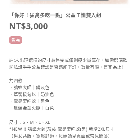
「你好！猛禽多吃一點」公益Ｔ恤雙入組
NT$3,000
售完
註:未出現選項的尺寸為售完或僅剩極少量庫存，如需選購歡
迎私訊手手公益確認是否還能下訂，數量有限，售完為止!
共四款
．鴞蟑大師｜鐵灰色
．草鴞鼠勾以｜奶油色
．鷲是要吃蛇｜黑色
．鳳頭金華火腿｜白色
尺寸：S、M、L、XL
*NEW !! 鴞蟑大師(灰)& 鷲是要吃蛇(黑) 新增2XL尺寸
（男女共版，寬鬆舒適，尺碼請見頁面或常見問答）