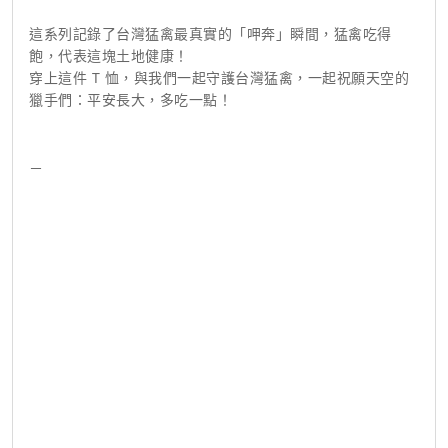
這系列記錄了台灣猛禽最真實的「呷奔」瞬間，猛禽吃得
飽，代表這塊土地健康！
穿上這件 T 恤，與我們一起守護台灣猛禽，一起祝願天空的
獵手們：平安長大，多吃一點！
－