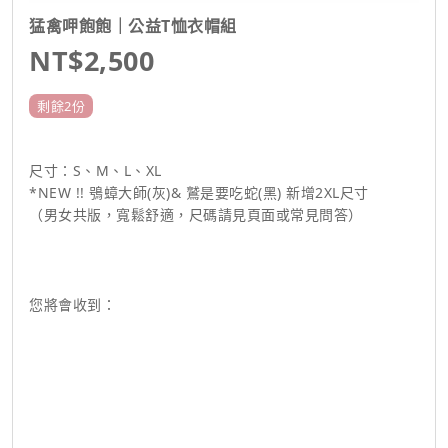
猛禽呷飽飽｜公益T恤衣帽組
NT$2,500
剩餘2份
尺寸：S、M、L、XL
*NEW !! 鴞蟑大師(灰)& 鷲是要吃蛇(黑) 新增2XL尺寸
（男女共版，寬鬆舒適，尺碼請見頁面或常見問答）
您將會收到：