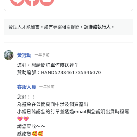
贊助人才能留言。如有專案相關提問，請
聯絡執行人
。
黃冠勛
一年多前
您好，想請問訂單何時送達？
贊助編號：HAND5238461735346070
客服人員
一年多前
您好！！
為避免在公開頁面中涉及個資露出
小編已確認您的訂單並透過email與您說明出貨時程囉
💖💖
請您查收～～
感謝您🥰🥰