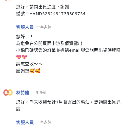
您好，請問出貨進度，謝謝
編號：HAND5232431735309754
客服人員
一年多前
您好！！
為避免在公開頁面中涉及個資露出
小編已確認您的訂單並透過email與您說明出貨時程囉
💖💖
請您查收～～
感謝您🥰🥰
林詩雅
一年多前
您好，尚未收到預計1月會寄出的精油，想詢問出貨進
度
客服人員
一年多前