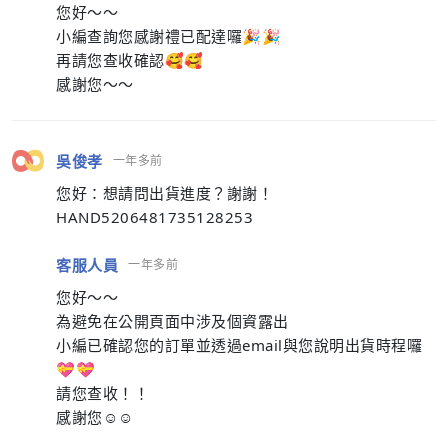
您好～～
小編查詢您感謝禮已配達囉🎉🎉
再請您查收確認🥰🥰
感謝您～～
吳俊孝
一年多前
您好：想請問出貨進度？謝謝！
HAND5206481735128253
客服人員
一年多前
您好～～
為避免在公開頁面中涉及個資露出
小編已確認您的訂單並透過email與您說明出貨時程囉
💝💝
請您查收！！
感謝您☺️☺️