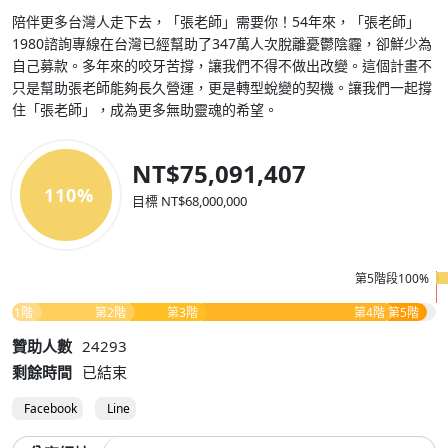
陪伴更多台灣人走下去，「張老師」需要你！54年來，「張老師」
1980諮詢專線在台灣已經幫助了347萬人次脫離憂鬱陰霾，卻鮮少為
自己募款。多年來的咬牙苦撐，讓我們不得不做出改變。這個計畫不
只是幫助張老師能夠長久營運，更是轉型蛻變的契機。讓我們一起撐
住「張老師」，成為更多無助靈魂的希望。
NT$75,091,407
110%
目標 NT$68,000,000
第5階段100%
第1階
第2階
第3階
第4階
第5階
贊助人數
24293
剩餘時間
已結束
Facebook
Line