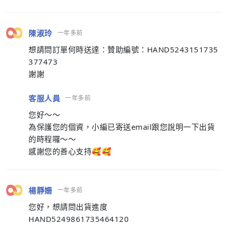
陳淑玲
一年多前
想請問訂單何時送達：贊助編號：HAND5243151735
377473
謝謝
客服人員
一年多前
您好～～
為保護您的個資，小編已寄送email跟您說明一下出貨
的時程囉～～
感謝您的善心支持🥰🥰
楊靜姍
一年多前
您好，想請問出貨進度
HAND5249861735464120