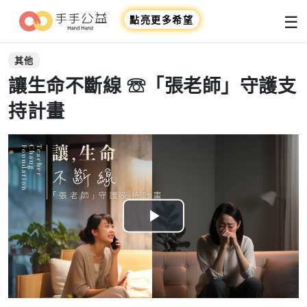
☰
點亮更多希望
其他
讓生命不斷線 ☏「張老師」守護支
持計畫
Play
Video