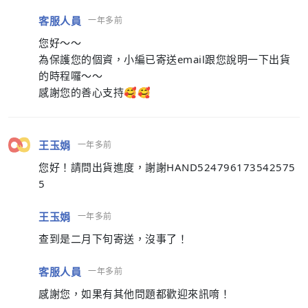
客服人員
一年多前
您好～～
為保護您的個資，小編已寄送email跟您說明一下出貨
的時程囉～～
感謝您的善心支持🥰🥰
王玉娟
一年多前
您好！請問出貨進度，謝謝HAND524796173542575
5
王玉娟
一年多前
查到是二月下旬寄送，沒事了！
客服人員
一年多前
感謝您，如果有其他問題都歡迎來訊唷！