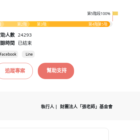
第5階段100%
階
第2階
第3階
第4階
第5階
贊助人數
24293
剩餘時間
已結束
Facebook
Line
幫助支持
追蹤專案
執行人
財團法人「張老師」基金會