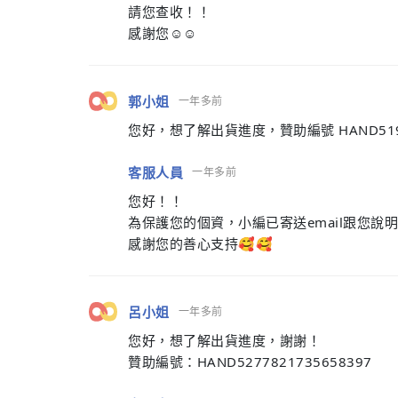
請您查收！！
感謝您☺️☺️
郭小姐
一年多前
您好，想了解出貨進度，贊助編號 HAND5192
客服人員
一年多前
您好！！
為保護您的個資，小編已寄送email跟您說
感謝您的善心支持🥰🥰
呂小姐
一年多前
您好，想了解出貨進度，謝謝！
贊助編號：HAND5277821735658397