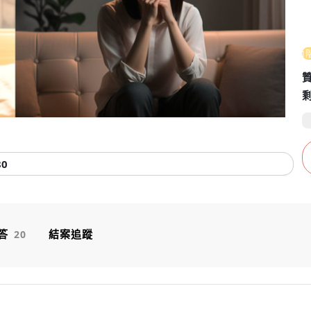
Video
第1
80
答
結案追蹤
20