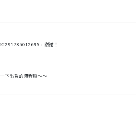
291735012695，謝謝！
明一下出貨的時程囉～～