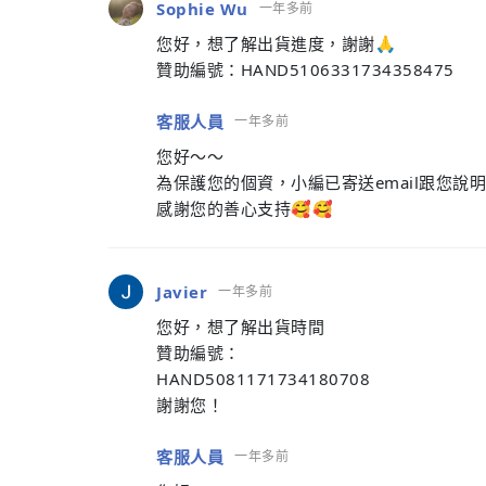
Sophie Wu
一年多前
您好，想了解出貨進度，謝謝🙏
贊助編號：HAND5106331734358475
客服人員
一年多前
您好～～
為保護您的個資，小編已寄送email跟您說
感謝您的善心支持🥰🥰
Javier
一年多前
您好，想了解出貨時間
贊助編號：
HAND5081171734180708
謝謝您！
客服人員
一年多前