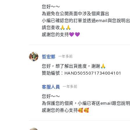
您好～～
為避免在公開頁面中涉及個資露出
小編已確認您的訂單並透過email與您說明
請您查收🙏🙏
感謝您的支持💜💜
哲宏郭
一年多前
您好，想了解出貨進度，謝謝🙏
贊助編號：HAND5055071734004101
客服人員
一年多前
您好～～
為保護您的個資，小編已寄送email跟您說
感謝您的善心支持🥰🥰