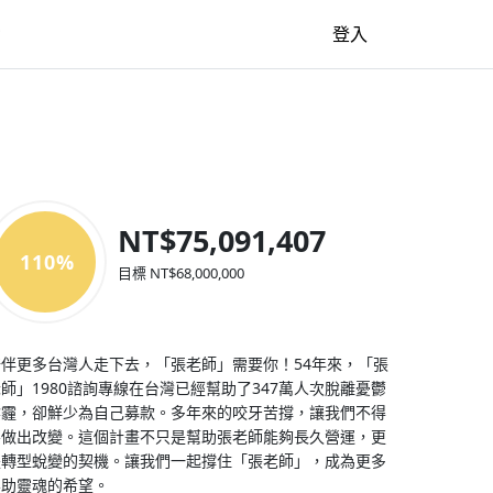
牆
登入
NT$75,091,407
110%
目標 NT$68,000,000
陪伴更多台灣人走下去，「張老師」需要你！54年來，「張
師」1980諮詢專線在台灣已經幫助了347萬人次脫離憂鬱
陰霾，卻鮮少為自己募款。多年來的咬牙苦撐，讓我們不得
不做出改變。這個計畫不只是幫助張老師能夠長久營運，更
是轉型蛻變的契機。讓我們一起撐住「張老師」，成為更多
無助靈魂的希望。