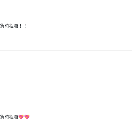
出貨時程囉！！
貨時程囉💖💖