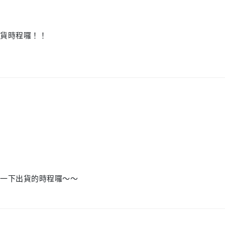
出貨時程囉！！
明一下出貨的時程囉～～