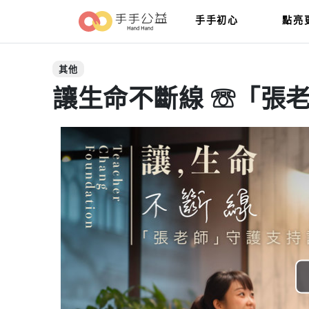
手手初心
點亮
其他
讓生命不斷線 ☏「張