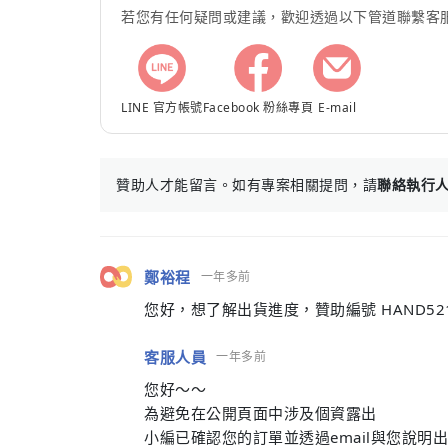
若您有任何疑問或建議，歡迎透過以下管道聯繫客
LINE 官方帳號
Facebook 粉絲專頁
E-mail
贊助人才能留言。如有專案相關提問，請
聯絡執行
鄭裕程
一年多前
您好，想了解出貨進度，贊助編號 HAND5218
客服人員
一年多前
您好～～
為避免在公開頁面中涉及個資露出
小編已確認您的訂單並透過email與您說明出