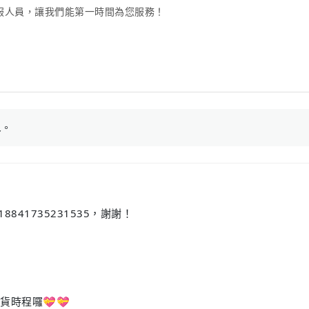
服人員，讓我們能第一時間為您服務！
人
。
841735231535，謝謝！
貨時程囉💝💝