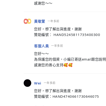
感謝您～～
黃敬萱
一年多前
您好，想了解出貨進度，謝謝
贊助編號： HAND5245811735400300
客服人員
一年多前
您好～～
為保護您的個資，小編已寄送email跟您說
感謝您的善心支持🥰🥰
Wei
一年多前
您好，想了解出貨進度，謝謝
贊助編號：HAND4740661730646075