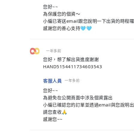
您好~~
為保護您的個資～
小編已寄送email跟您說明一下出貨的時程囉
感謝您的善心支持🩵🩵
一年多前
您好，想了解出貨進度謝謝
HAND5154411734603543
客服人員
一年多前
您好~~
為避免在公開頁面中涉及個資露出
小編已確認您的訂單並透過email與您說明出
請您查收🙏
感謝您~~