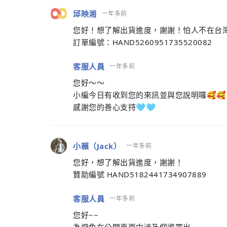
邱映湘
一年多前
您好！想了解出貨進度，謝謝！怕人不在台
訂單編號：HAND5260951735520082
客服人員
一年多前
您好～～
小編今日有收到您的來訊並與您說明囉🥰🥰
感謝您的善心支持🩵🩵
小賴（Jack）
一年多前
您好，想了解出貨進度，謝謝！
贊助編號 HAND5182441734907889
客服人員
一年多前
您好~~