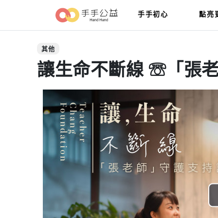
手手初心
點亮
其他
讓生命不斷線 ☏「張