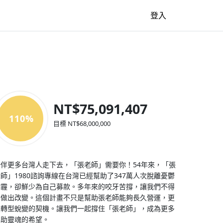
牆
登入
NT$75,091,407
110%
目標 NT$68,000,000
陪伴更多台灣人走下去，「張老師」需要你！54年來，「張
師」1980諮詢專線在台灣已經幫助了347萬人次脫離憂鬱
陰霾，卻鮮少為自己募款。多年來的咬牙苦撐，讓我們不得
不做出改變。這個計畫不只是幫助張老師能夠長久營運，更
是轉型蛻變的契機。讓我們一起撐住「張老師」，成為更多
無助靈魂的希望。