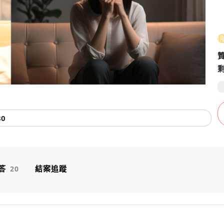
Video
第1
80
答
結案追蹤
20