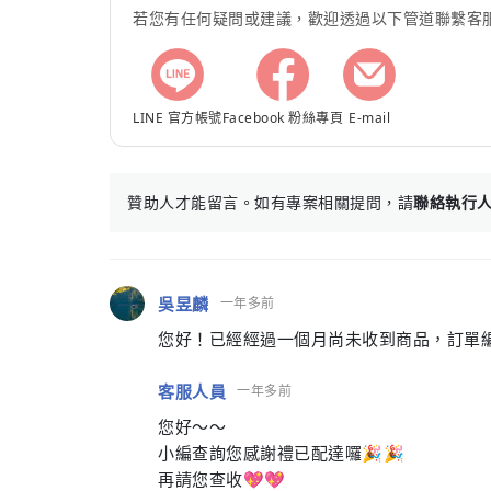
若您有任何疑問或建議，歡迎透過以下管道聯繫客
LINE 官方帳號
Facebook 粉絲專頁
E-mail
贊助人才能留言。如有專案相關提問，請
聯絡執行
吳昱麟
一年多前
您好！已經經過一個月尚未收到商品，訂單編號：H
客服人員
一年多前
您好～～
小編查詢您感謝禮已配達囉🎉🎉
再請您查收💖💖