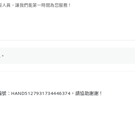
服人員，讓我們能第一時間為您服務！
人
。
AND5127931734446374，請協助謝謝！