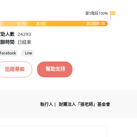
第5階段100%
階
第2階
第3階
第4階
第5階
贊助人數
24293
剩餘時間
已結束
Facebook
Line
幫助支持
追蹤專案
執行人
財團法人「張老師」基金會