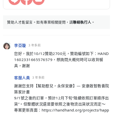
贊助人才能留言。如有專案相關提問，請
聯絡執行人
。
李亞璇
3 年多前
您好，我於10/12贊助2700元，贊助編號如下：HAND
1602331665576579，想詢問大概何時可以收到餐
具，謝謝
客服人員
3 年多前
謝謝您支持【幫助憨兒，永保安康】— 安康啟智教養院
築家計畫
9/1號之後的訂單，預計12月下旬“陸續依照訂單順序出
貨”。但整體狀況還是要依照之後物流出貨狀況而定～
專案更新頁面：https://handhand.org/projects/happ