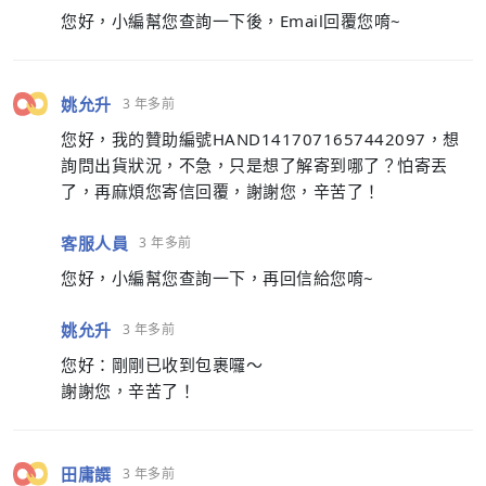
您好，小編幫您查詢一下後，Email回覆您唷~
姚允升
3 年多前
您好，我的贊助編號HAND1417071657442097，想
詢問出貨狀況，不急，只是想了解寄到哪了？怕寄丟
了，再麻煩您寄信回覆，謝謝您，辛苦了！
客服人員
3 年多前
您好，小編幫您查詢一下，再回信給您唷~
姚允升
3 年多前
您好：剛剛已收到包裹囉～
謝謝您，辛苦了！
田庸譔
3 年多前