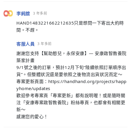
李純誼
3 年多前
HAND1483221662212635只是想問一下寄出大約時
間。不趕。
客服人員
3 年多前
謝謝您支持【幫助憨兒，永保安康】— 安康啟智教養院
築家計畫
9/1號之後的訂單，預計12月下旬“陸續依照訂單順序出
貨”。但整體狀況還是要依照之後物流出貨狀況而定～
專案更新頁面：https://handhand.org/projects/happ
yhome/updates
歡迎參考專案頁「專案更新」都有說明喔！或是隨時關
注「安康專案啟智教養院」粉絲專頁，也都會有相關更
新～
感謝您的愛心！