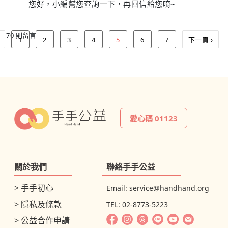
您好，小編幫您查詢一下，再回信給您唷~
70 則留言
1
2
3
4
5
6
7
下一頁 ›
愛心碼 01123
關於我們
聯絡手手公益
> 手手初心
Email:
service@handhand.org
> 隱私及條款
TEL: 02-8773-5223
> 公益合作申請