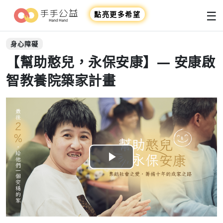
☰
點亮更多希望
身心障礙
【幫助憨兒，永保安康】— 安康啟
智教養院築家計畫
Play
Video