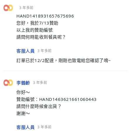
3 年多前
HAND1418931657675696
您好，我於7/13贊助
以上我的贊助編號
請問何時能收到餐具呢？
客服人員
3 年多前
訂單已於12/2配達，剛剛也致電給您確認了唷~
李鶴齡
3 年多前
你好～
贊助編號：HAND1463621661060443
請問什麼時候會出貨？
謝謝～
客服人員
3 年多前