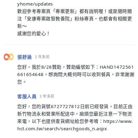
yhome/updates
歡迎參考專案頁「專案更新」都有說明喔！或是隨時關
注「安康專案啟智教養院」粉絲專頁，也都會有相關更
新～
感謝您的愛心！
張舒涵
3 年多前
您好，我於8/28贊助，贊助編號如下：HAND1472561
661654648，想詢問大概何時可以收到餐具，非常謝謝
您。
客服人員
3 年多前
您好，您的貨號6727727812日前已經發貨，目前正由
新竹物流永和營業所配送中，麻煩您最近注意一下物流
來電，以下也提供查貨網址給您參考唷：https://www.
hct.com.tw/search/searchgoods_n.aspx