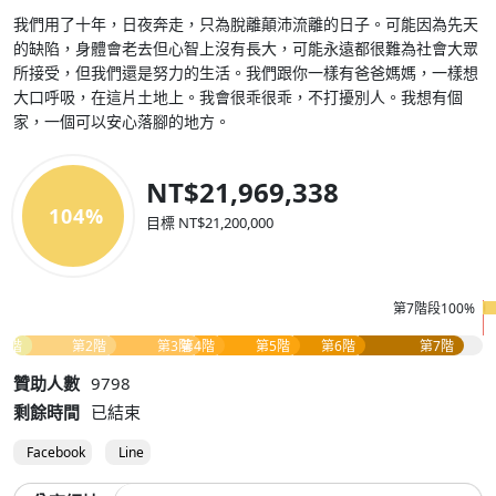
我們用了十年，日夜奔走，只為脫離顛沛流離的日子。可能因為先天
的缺陷，身體會老去但心智上沒有長大，可能永遠都很難為社會大眾
所接受，但我們還是努力的生活。我們跟你一樣有爸爸媽媽，一樣想
大口呼吸，在這片土地上。我會很乖很乖，不打擾別人。我想有個
家，一個可以安心落腳的地方。
NT$21,969,338
104%
目標 NT$21,200,000
第7階段100%
1階
第2階
第3階
第4階
第5階
第6階
第7階
贊助人數
9798
剩餘時間
已結束
Facebook
Line