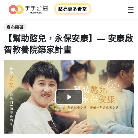
☰
點亮更多希望
身心障礙
【幫助憨兒，永保安康】— 安康啟
智教養院築家計畫
Play
Video