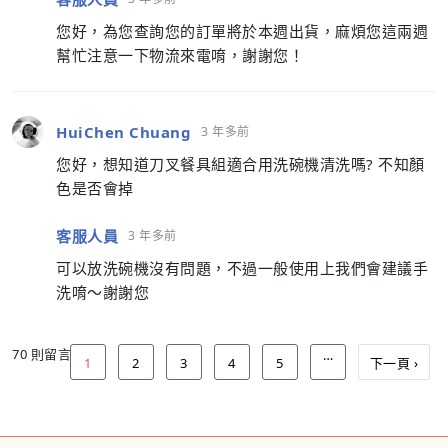
您好，為您查詢您的訂單將於本週出貨，麻煩您這兩週
幫忙注意一下物流來電唷，謝謝您！
HuiChen Chuang
3 年多前
您好，想知道刀叉餐具組適合用洗碗機清洗嗎? 不知顏
色是否會掉
客服人員
3 年多前
可以放洗碗機沒有問題，不過一般使用上我們會建議手
洗唷～謝謝您
70 則留言
…
1
2
3
4
5
下一頁 ›