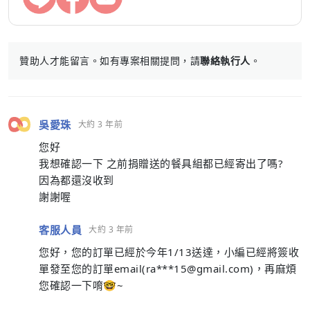
贊助人才能留言。如有專案相關提問，請
聯絡執行人
。
吳愛珠
大約 3 年前
您好
我想確認一下 之前捐贈送的餐具組都已經寄出了嗎?
因為都還沒收到
謝謝喔
客服人員
大約 3 年前
您好，您的訂單已經於今年1/13送達，小編已經將簽收
單發至您的訂單email(ra***
15@gmail.com
)，再麻煩
您確認一下唷🤓~