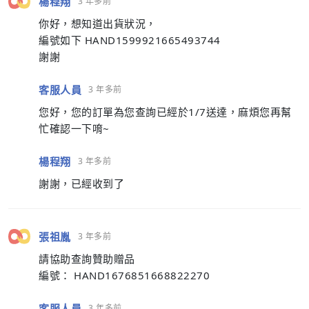
楊程翔
3 年多前
你好，想知道出貨狀況，
編號如下 HAND1599921665493744
謝謝
客服人員
3 年多前
您好，您的訂單為您查詢已經於1/7送達，麻煩您再幫
忙確認一下唷~
楊程翔
3 年多前
謝謝，已經收到了
張祖胤
3 年多前
請協助查詢贊助贈品
編號： HAND1676851668822270
客服人員
3 年多前