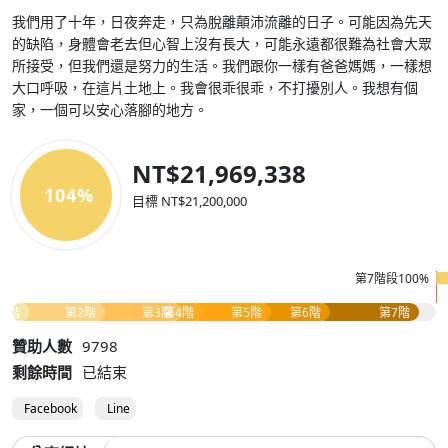
我們用了十年，日夜奔走，只為脫離顛沛流離的日子。可能因為先天
的缺陷，身體會老去但心智上沒有長大，可能永遠都很難為社會大眾
所接受，但我們還是努力的生活。我們跟你一樣有爸爸媽媽，一樣想
大口呼吸，在這片土地上。我會很乖很乖，不打擾別人。我想有個
家，一個可以安心落腳的地方。
NT$21,969,338
104%
目標 NT$21,200,000
第7階段100%
1階
第2階
第3階
第4階
第5階
第6階
第7階
贊助人數
9798
剩餘時間
已結束
Facebook
Line