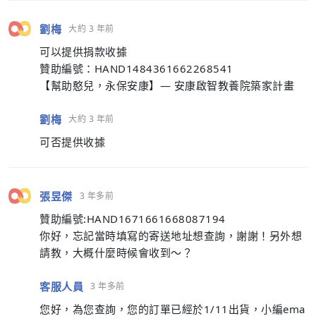
劉梅
大約 3 年前
可以提供捐款收據
贊助編號：HAND1484361662268541
【幫助憨兒，永保安康】— 安康啟智教養院築家計畫
劉梅
大約 3 年前
可否提供收據
張昱傑
3 年多前
贊助編號:HAND1671661668087194
你好，忘記當時填寫的寄送地址想查詢，謝謝！另外想
請教，大概什麼時候會收到～？
客服人員
3 年多前
您好，為您查詢，您的訂單已經於1/11出貨，小編ema