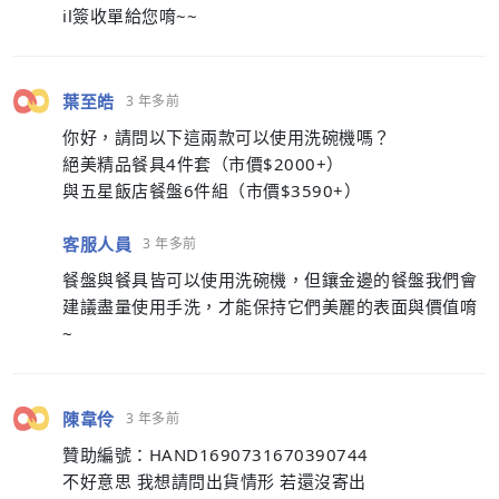
il簽收單給您唷~~
葉至皓
3 年多前
你好，請問以下這兩款可以使用洗碗機嗎？
絕美精品餐具4件套（市價$2000+）
與五星飯店餐盤6件組（市價$3590+）
客服人員
3 年多前
餐盤與餐具皆可以使用洗碗機，但鑲金邊的餐盤我們會
建議盡量使用手洗，才能保持它們美麗的表面與價值唷
~
陳韋伶
3 年多前
贊助編號：HAND1690731670390744
不好意思 我想請問出貨情形 若還沒寄出