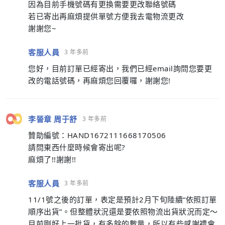
因為目前手機號碼有更換需要更改聯絡號碼
若已寄出再麻煩提供單號方便我去電物流更改
謝謝您~
客服人員
3 年多前
您好，目前訂單已經寄出，我們已經email詢問您要更
改的電話號碼，再麻煩您回覆囉，謝謝您!
李晉章 周于舒
3 年多前
贊助編號：HAND1672111668170506
請問東西什麼時候會寄出呢?
麻煩了!!謝謝!!
客服人員
3 年多前
11/1號之後的訂單，表定是預計2月下旬陸續“依照訂單
順序出貨”。但整體狀況還是要依照物流出貨狀況而定～
目前剛好上一批貨，有多餘的數量，所以有些感謝禮會