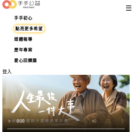
☰
手手初心
老人
點亮更多希望
媒體報導
人生最後一件大事 《成就長輩的不
歷年專案
遺憾清單計畫》
愛心回饋牆
登入