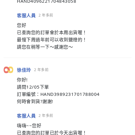
HAND4096221704843058
客服人員
2 年多前
您好
已查詢您的訂單會於本周出貨喔！
最慢下周過年前可以收到鹽燈的！
請您在稍等一下～感謝您～
徐佳玲
2 年多前
你好!
請問12/05下單
訂單編號：HAND3989231701788004
何時會到貨?謝謝!
客服人員
2 年多前
嗨嗨~~您好
已查詢您的訂單已於今天出貨喔！