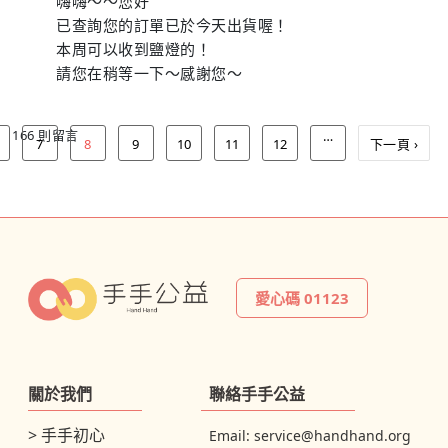
嗨嗨～～您好
已查詢您的訂單已於今天出貨喔！
本周可以收到鹽燈的！
請您在稍等一下～感謝您～
166 則留言
…
7
8
9
10
11
12
下一頁 ›
愛心碼 01123
關於我們
聯絡手手公益
> 手手初心
Email:
service@handhand.org