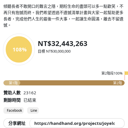
傾聽長者不敢開口的難言之隱，期盼生命的盡頭可以多一點歡笑，不
再只有抱憾而終。我們希望透過不遺憾清單計畫與大家一起幫助更多
長者，完成他們人生的最後一件大事，一起讓生命圓滿，離去不留遺
憾。
NT$32,443,263
108%
目標 NT$30,000,000
第2階段100%
第1階
第2階
贊助人數
23162
剩餘時間
已結束
Facebook
Line
分享網址
https://handhand.org/projects/joyelder