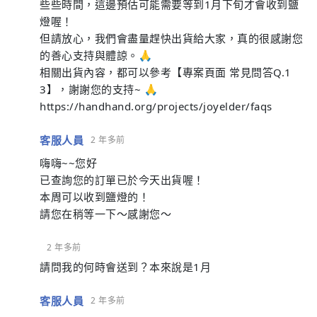
些些時間，這邊預估可能需要等到1月下旬才會收到鹽
燈喔！
但請放心，我們會盡量趕快出貨給大家，真的很感謝您
的善心支持與體諒。🙏
相關出貨內容，都可以參考【專案頁面 常見問答Q.1
3】，謝謝您的支持~ 🙏
https://handhand.org/projects/joyelder/faqs
客服人員
2 年多前
嗨嗨~~您好
已查詢您的訂單已於今天出貨喔！
本周可以收到鹽燈的！
請您在稍等一下～感謝您～
2 年多前
請問我的何時會送到？本來說是1月
客服人員
2 年多前