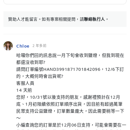
贊助人才能留言。如有專案相關提問，請
聯絡執行人
。
Chloe
2 年多前
哈囉你們回的訊息說一月下旬會收到鹽燈，但我到現在
都還沒收到耶?
請問訂單編號HAND3991871701842096，12/6下訂
的，大概何時會出貨呢?
客服人員
14 天前
您好，10/31號以後支持的朋友，感謝禮預計在12月
底、1月初陸續依照訂單順序出貨，因目前有超過萬筆
民眾支持公益鹽燈，訂單數量龐大，因此需要稍等一下
～
小編查詢您的訂單是於12月06日支持，可能會需要在一