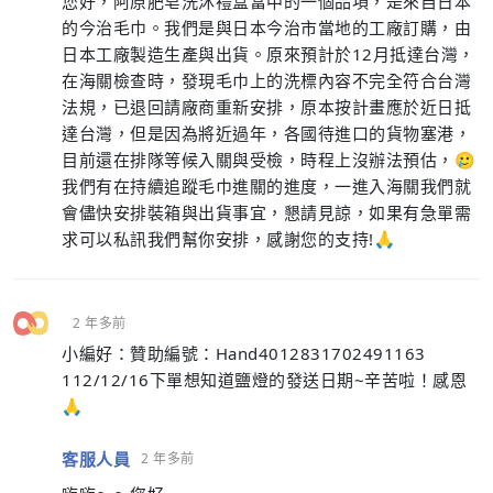
您好，阿原肥皂洗沐禮盒當中的一個品項，是來自日本
的今治毛巾。我們是與日本今治市當地的工廠訂購，由
日本工廠製造生產與出貨。原來預計於12月抵達台灣，
在海關檢查時，發現毛巾上的洗標內容不完全符合台灣
法規，已退回請廠商重新安排，原本按計畫應於近日抵
達台灣，但是因為將近過年，各國待進口的貨物塞港，
目前還在排隊等候入關與受檢，時程上沒辦法預估，🥲
我們有在持續追蹤毛巾進關的進度，一進入海關我們就
會儘快安排裝箱與出貨事宜，懇請見諒，如果有急單需
求可以私訊我們幫你安排，感謝您的支持!🙏
2 年多前
小編好：贊助編號：Hand4012831702491163
112/12/16下單想知道鹽燈的發送日期~辛苦啦！感恩
🙏
客服人員
2 年多前